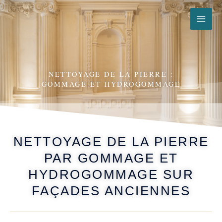
Aller
au
contenu
NETTOYAGE DE LA PIERRE :
GOMMAGE ET HYDROGOMMAGE
NETTOYAGE DE LA PIERRE
PAR GOMMAGE ET
HYDROGOMMAGE SUR
FAÇADES ANCIENNES